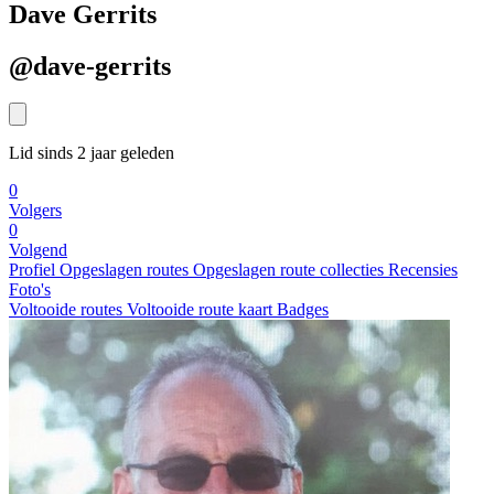
Dave Gerrits
@dave-gerrits
Lid sinds 2 jaar geleden
0
Volgers
0
Volgend
Profiel
Opgeslagen routes
Opgeslagen route collecties
Recensies
Foto's
Voltooide routes
Voltooide route kaart
Badges