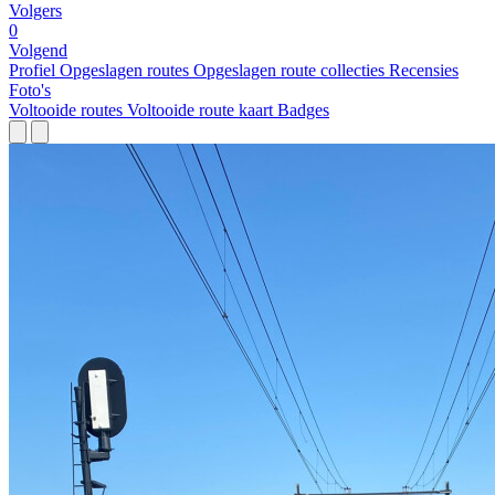
Volgers
0
Volgend
Profiel
Opgeslagen routes
Opgeslagen route collecties
Recensies
Foto's
Voltooide routes
Voltooide route kaart
Badges