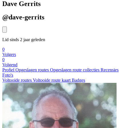
Dave Gerrits
@dave-gerrits
Lid sinds 2 jaar geleden
0
Volgers
0
Volgend
Profiel
Opgeslagen routes
Opgeslagen route collecties
Recensies
Foto's
Voltooide routes
Voltooide route kaart
Badges