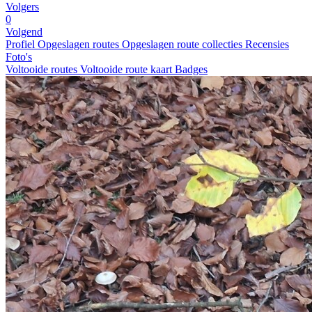
Volgers
0
Volgend
Profiel
Opgeslagen routes
Opgeslagen route collecties
Recensies
Foto's
Voltooide routes
Voltooide route kaart
Badges