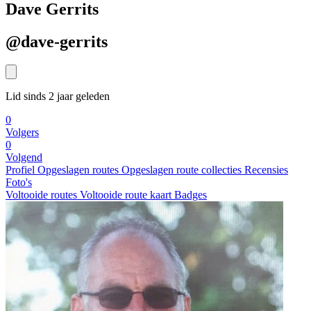
Dave Gerrits
@dave-gerrits
Lid sinds 2 jaar geleden
0
Volgers
0
Volgend
Profiel
Opgeslagen routes
Opgeslagen route collecties
Recensies
Foto's
Voltooide routes
Voltooide route kaart
Badges