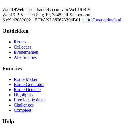
WandelWeb is een handelsnaam van Web19 B.V.
Web19 B.V. · Het Slag 19, 7848 CR Schoonoord
KvK 42082002 · BTW NL869623394B01
·
info@wandelweb.nl
Ontdekken
Routes
Collecties
Evenementen
Alle functies
Functies
Route Maker
Route Generator
Route Detectie
Highlights
Live locatie delen
Challenges
Compleet
Hulp