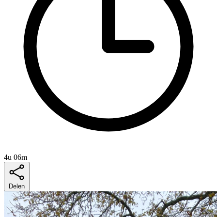
4u 06m
Delen