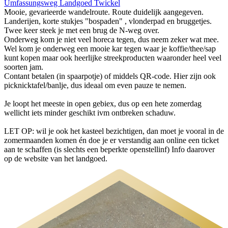
Umfassungsweg Landgoed Twickel
Mooie, gevarieerde wandelroute. Route duidelijk aangegeven.
Landerijen, korte stukjes "bospaden" , vlonderpad en bruggetjes.
Twee keer steek je met een brug de N-weg over.
Onderweg kom je niet veel horeca tegen, dus neem zeker wat mee.
Wel kom je onderweg een mooie kar tegen waar je koffie/thee/sap
kunt kopen maar ook heerlijke streekproducten waaronder heel veel
soorten jam.
Contant betalen (in spaarpotje) of middels QR-code. Hier zijn ook
picknicktafel/banlje, dus ideaal om even pauze te nemen.
Je loopt het meeste in open gebiex, dus op een hete zomerdag
wellicht iets minder geschikt ivm ontbreken schaduw.
LET OP: wil je ook het kasteel bezichtigen, dan moet je vooral in de
zomermaanden komen én doe je er verstandig aan online een ticket
aan te schaffen (is slechts een beperkte openstellinf) Info daarover
op de website van het landgoed.