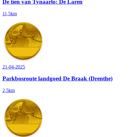
De tien van Tynaarlo: De Laren
11,5km
21-04-2025
Parkbosroute landgoed De Braak (Drenthe)
2,5km