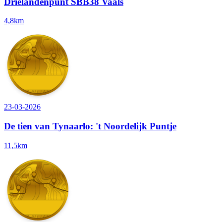
Drielandenpunt SBB38 Vaals
4,8km
23-03-2026
De tien van Tynaarlo: 't Noordelijk Puntje
11,5km