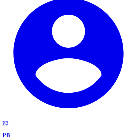
PB
PB