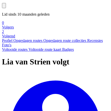
Lid sinds 10 maanden geleden
0
Volgers
2
Volgend
Profiel
Opgeslagen routes
Opgeslagen route collecties
Recensies
Foto's
Voltooide routes
Voltooide route kaart
Badges
Lia van Strien volgt