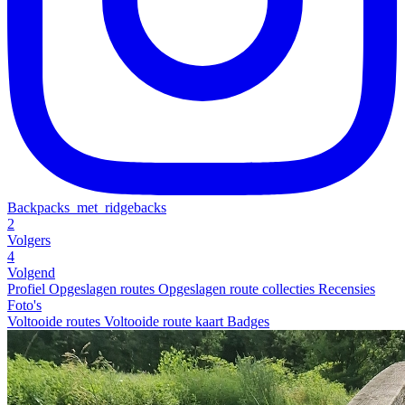
Backpacks_met_ridgebacks
2
Volgers
4
Volgend
Profiel
Opgeslagen routes
Opgeslagen route collecties
Recensies
Foto's
Voltooide routes
Voltooide route kaart
Badges