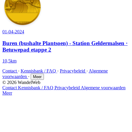
01-04-2024
Buren (bushalte Plantsoen) - Station Geldermalsen ·
Betuwepad etappe 2
10,5km
Contact
·
Kennisbank / FAQ
·
Privacybeleid
·
Algemene
voorwaarden
·
Meer
© 2026 WandelWeb
Contact
Kennisbank / FAQ
Privacybeleid
Algemene voorwaarden
Meer