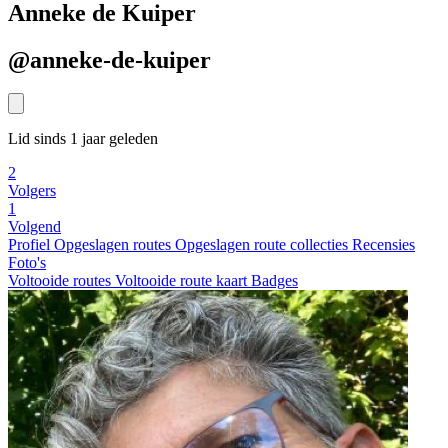
Anneke de Kuiper
@anneke-de-kuiper
Lid sinds 1 jaar geleden
2
Volgers
1
Volgend
Profiel
Opgeslagen routes
Opgeslagen route collecties
Recensies
Foto's
Voltooide routes
Voltooide route kaart
Badges