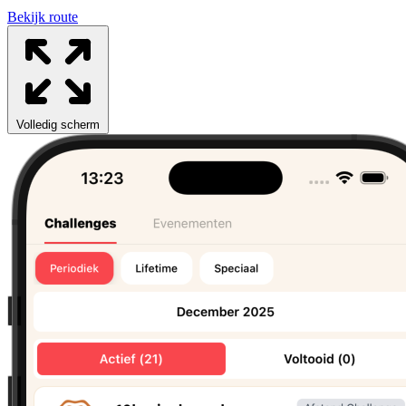
Bekijk route
Leaflet
|
Data van ©
OpenStreetMap
, onder
ODbL.
+
−
Volledig scherm