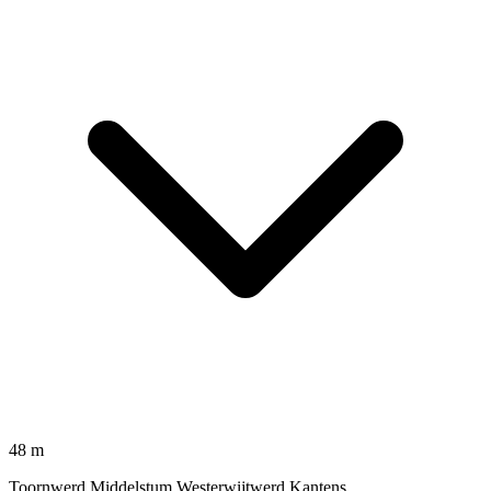
48 m
Toornwerd,Middelstum,Westerwijtwerd,Kantens