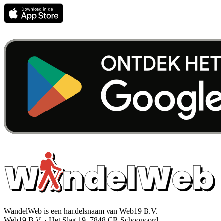
WandelWeb is een handelsnaam van Web19 B.V.
Web19 B.V. · Het Slag 19, 7848 CR Schoonoord