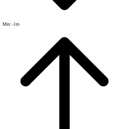
Min:
-1m