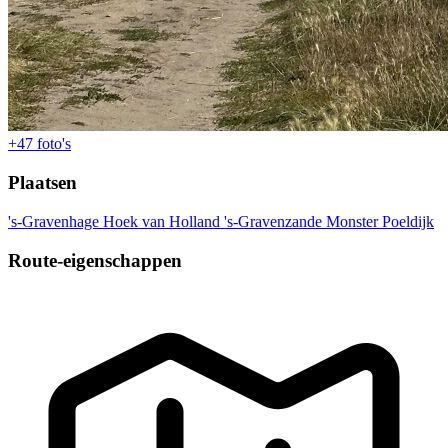
+47
foto's
Plaatsen
's-Gravenhage
Hoek van Holland
's-Gravenzande
Monster
Poeldijk
Route-eigenschappen