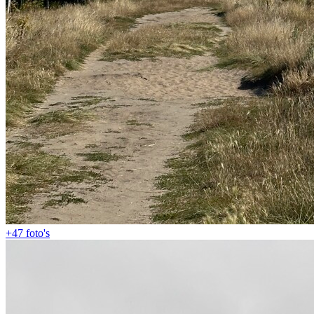
+47
foto's