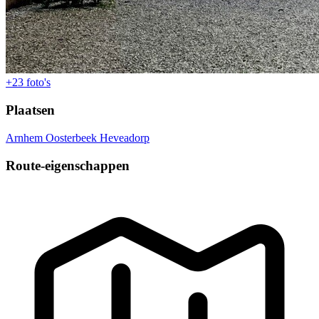
+23
foto's
Plaatsen
Arnhem
Oosterbeek
Heveadorp
Route-eigenschappen