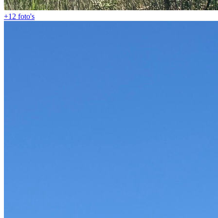
+12
foto's