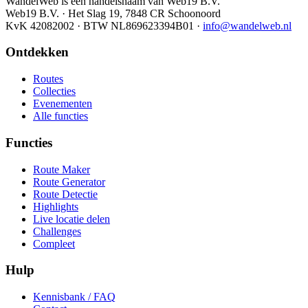
WandelWeb is een handelsnaam van Web19 B.V.
Web19 B.V. · Het Slag 19, 7848 CR Schoonoord
KvK 42082002 · BTW NL869623394B01
·
info@wandelweb.nl
Ontdekken
Routes
Collecties
Evenementen
Alle functies
Functies
Route Maker
Route Generator
Route Detectie
Highlights
Live locatie delen
Challenges
Compleet
Hulp
Kennisbank / FAQ