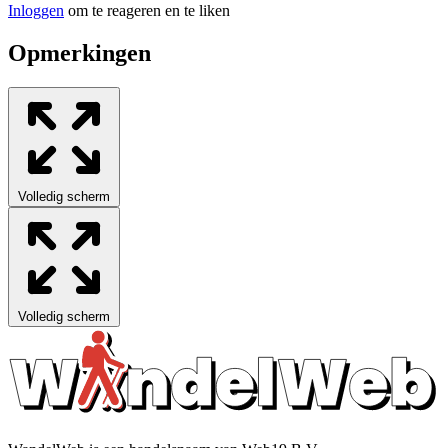
Inloggen
om te reageren en te liken
Opmerkingen
Leaflet
|
Data van ©
OpenStreetMap
, onder
ODbL.
+
−
Volledig scherm
Leaflet
|
Data van ©
OpenStreetMap
, onder
ODbL.
+
−
Volledig scherm