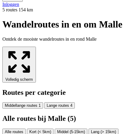
Inloggen
5 routes
154 km
Wandelroutes in en om Malle
Ontdek de mooiste wandelroutes in en rond Malle
Leaflet
|
Data van ©
OpenStreetMap
, onder
ODbL.
+
−
Volledig scherm
Routes per categorie
Middellange routes
1
Lange routes
4
Alle routes bij Malle
(5)
Alle routes
Kort (< 5km)
Middel (5-15km)
Lang (> 15km)