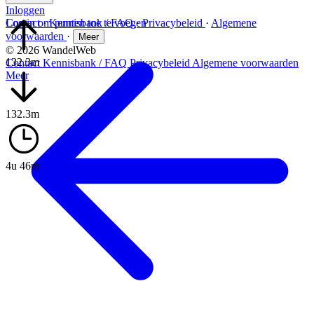
Inloggen
Log in om punten toe te voegen
Contact
·
Kennisbank / FAQ
·
Privacybeleid
·
Algemene
voorwaarden
·
Meer
© 2026 WandelWeb
132.3m
Contact
Kennisbank / FAQ
Privacybeleid
Algemene voorwaarden
Meer
132.3m
4u 46m