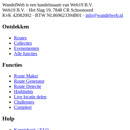
WandelWeb is een handelsnaam van Web19 B.V.
Web19 B.V. · Het Slag 19, 7848 CR Schoonoord
KvK 42082002 · BTW NL869623394B01
·
info@wandelweb.nl
Ontdekken
Routes
Collecties
Evenementen
Alle functies
Functies
Route Maker
Route Generator
Route Detectie
Highlights
Live locatie delen
Challenges
Compleet
Hulp
Kennisbank / FAQ