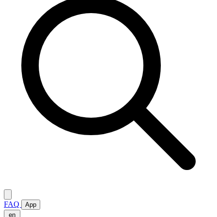
FAQ
App
en