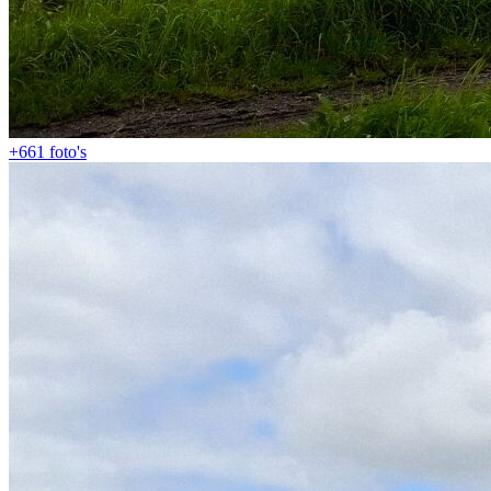
+661
foto's