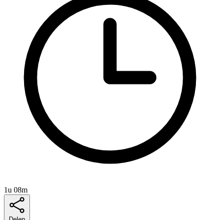
1u 08m
Delen