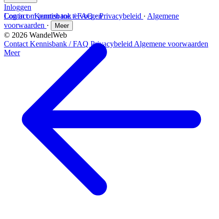
Inloggen
Log in om punten toe te voegen
Contact
·
Kennisbank / FAQ
·
Privacybeleid
·
Algemene
voorwaarden
·
Meer
© 2026 WandelWeb
Contact
Kennisbank / FAQ
Privacybeleid
Algemene voorwaarden
Meer