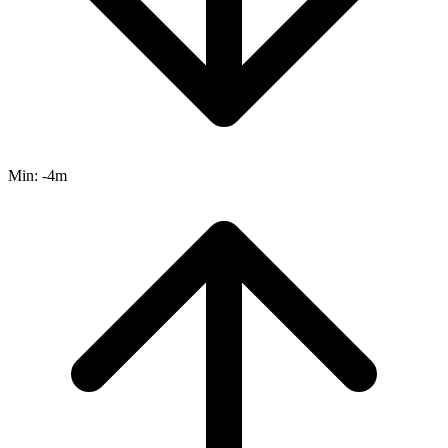
Min:
-4m