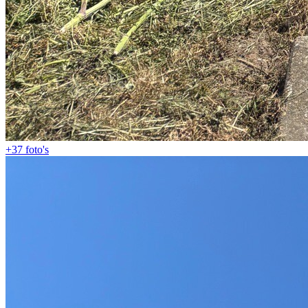
+37
foto's