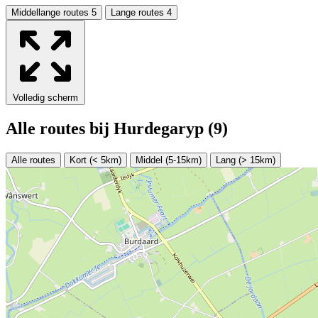
Middellange routes
5
Lange routes
4
Leaflet
|
Data van ©
OpenStreetMap
, onder
ODbL.
+
−
Volledig scherm
Alle routes bij Hurdegaryp
(9)
Alle routes
Kort (< 5km)
Middel (5-15km)
Lang (> 15km)