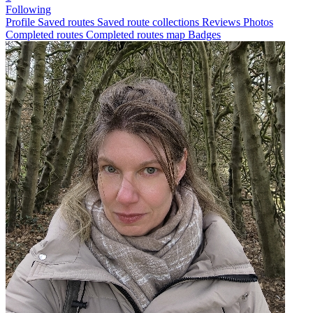
Following
Profile
Saved routes
Saved route collections
Reviews
Photos
Completed routes
Completed routes map
Badges