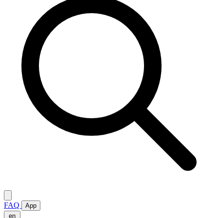
FAQ
App
en