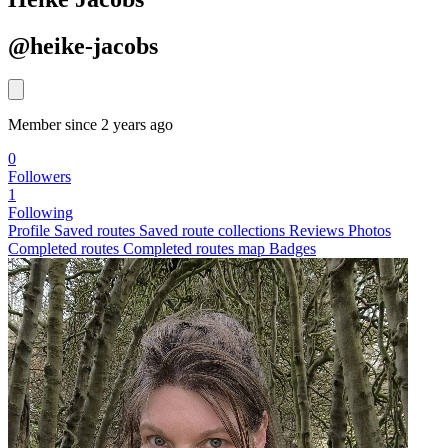
@heike-jacobs
Member since 2 years ago
0
Followers
1
Following
Profile
Saved routes
Saved route collections
Reviews
Photos
Completed routes
Completed routes map
Badges