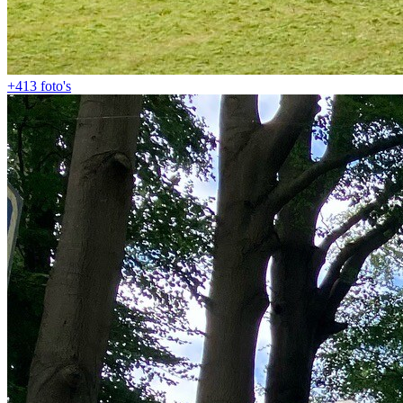
+413
foto's