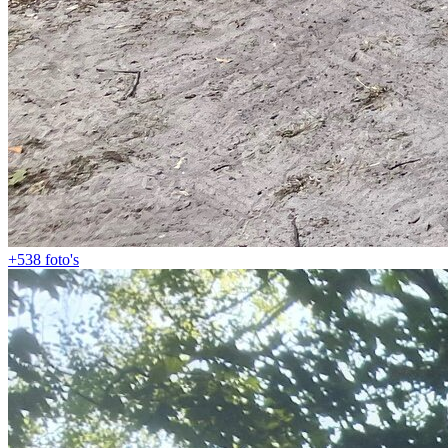
+538
foto's