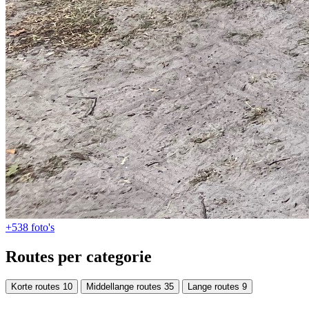
+538
foto's
Routes per categorie
Korte routes
10
Middellange routes
35
Lange routes
9