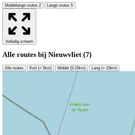
Middellange routes
2
Lange routes
5
Leaflet
|
Data van ©
OpenStreetMap
, onder
ODbL.
+
−
Volledig scherm
Alle routes bij Nieuwvliet
(7)
Alle routes
Kort (< 5km)
Middel (5-15km)
Lang (> 15km)