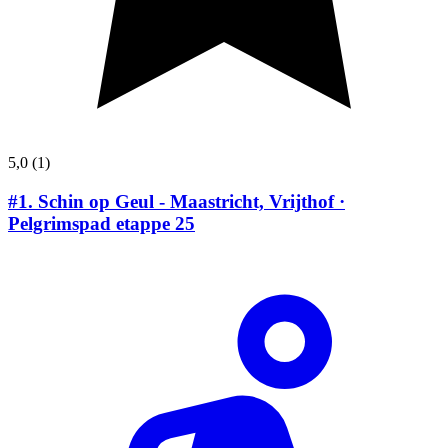
5,0
(1)
#1.
Schin op Geul - Maastricht, Vrijthof ·
Pelgrimspad etappe 25