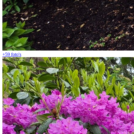
+59
foto's