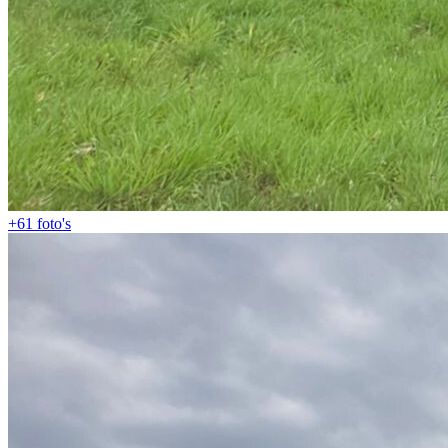
+61
foto's