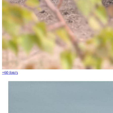
+60
foto's