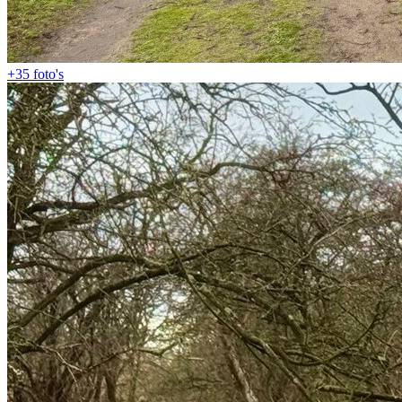
+35
foto's