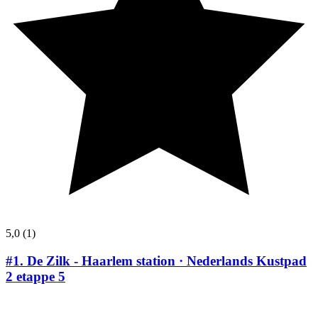
5,0
(1)
#1.
De Zilk - Haarlem station · Nederlands Kustpad
2 etappe 5