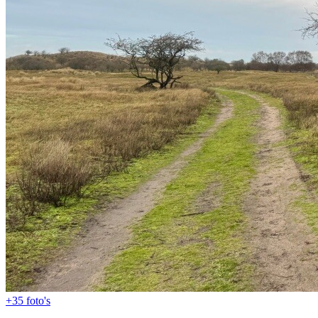
+35
foto's