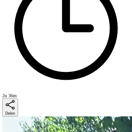
2u 36m
Delen