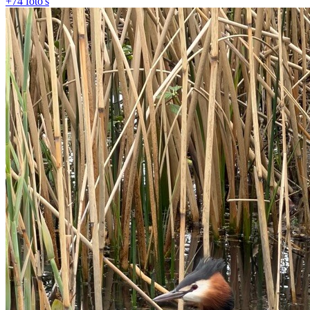
+74
foto's