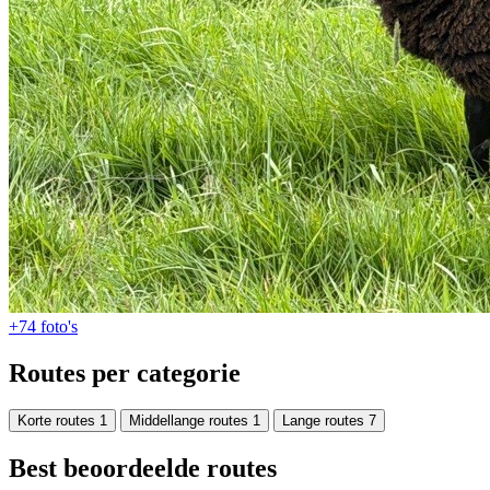
+74
foto's
Routes per categorie
Korte routes
1
Middellange routes
1
Lange routes
7
Best beoordeelde routes