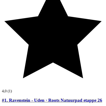
4,0
(1)
#1.
Ravenstein - Uden · Roots Natuurpad etappe 26