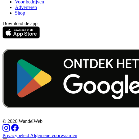
Voor bedrijven
Adverteren
Shop
Download de app
© 2026 WandelWeb
Privacybeleid
Algemene voorwaarden