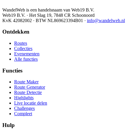
WandelWeb is een handelsnaam van Web19 B.V.
Web19 B.V. · Het Slag 19, 7848 CR Schoonoord
KvK 42082002 · BTW NL869623394B01
·
info@wandelweb.nl
Ontdekken
Routes
Collecties
Evenementen
Alle functies
Functies
Route Maker
Route Generator
Route Detectie
Highlights
Live locatie delen
Challenges
Compleet
Hulp