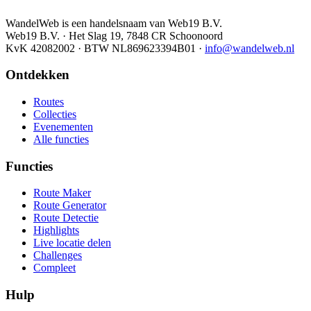
WandelWeb is een handelsnaam van Web19 B.V.
Web19 B.V. · Het Slag 19, 7848 CR Schoonoord
KvK 42082002 · BTW NL869623394B01
·
info@wandelweb.nl
Ontdekken
Routes
Collecties
Evenementen
Alle functies
Functies
Route Maker
Route Generator
Route Detectie
Highlights
Live locatie delen
Challenges
Compleet
Hulp