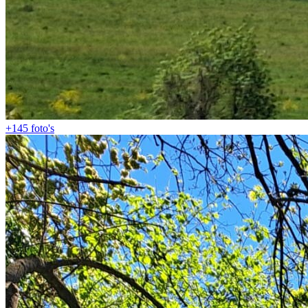
+145
foto's