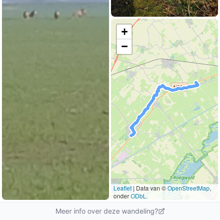
+
−
Leaflet
|
Data van ©
OpenStreetMap
,
onder
ODbL.
Meer info over deze wandeling?