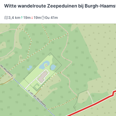
Witte wandelroute Zeepeduinen bij Burgh-Haams
3,4 km
19m
19m
0u 41m