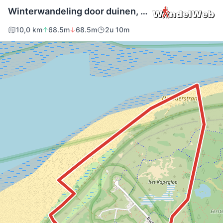
Winterwandeling door duinen, strand en bos op Schiermonnikoog
10,0 km
68.5m
68.5m
2u 10m