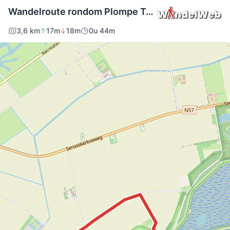
Wandelroute rondom Plompe Toren, bij Burgh-Haamstede
3,6 km
17m
18m
0u 44m