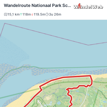
Wandelroute Nationaal Park Schiermonnikoog, duin en strand (Friesland)
15,1 km
118m
119.5m
3u 26m