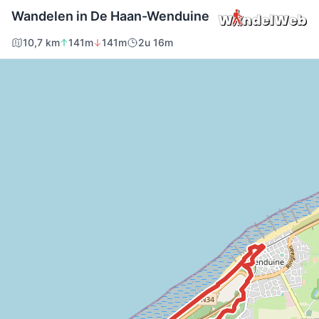
Wandelen in De Haan-Wenduine
10,7 km
141m
141m
2u 16m