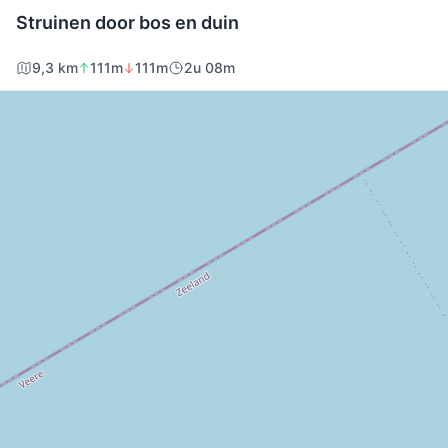
Struinen door bos en duin
9,3 km
111m
111m
2u 08m