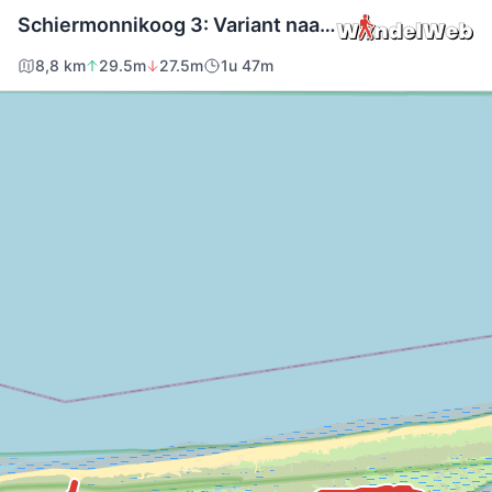
Schiermonnikoog 3: Variant naar Willemsduin · WaddenWandelen etappe 18
8,8 km
29.5m
27.5m
1u 47m